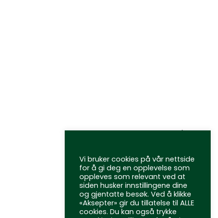
Personvernerklæring
Vi bruker cookies på vår nettside
for å gi deg en opplevelse som
oppleves som relevant ved at
siden husker innstillingene dine
og gjentatte besøk. Ved å klikke
«Aksepter» gir du tillatelse til ALLE
cookies. Du kan også trykke