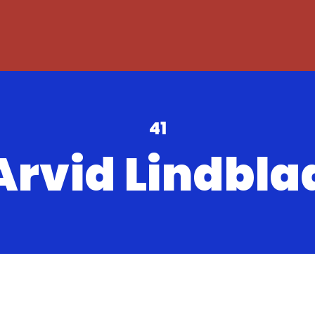
41
Arvid Lindbla