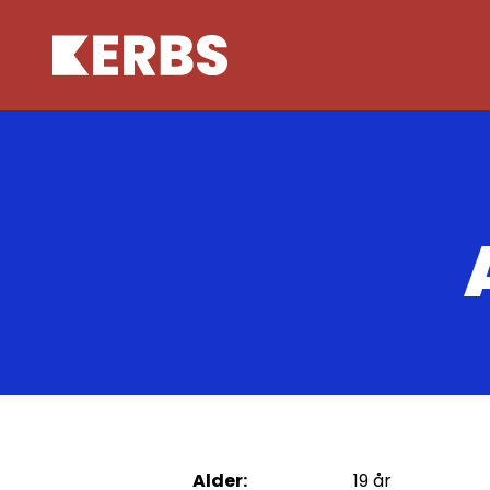
Alder:
19 år