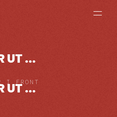
UT ...
R I FRONT
UT ...