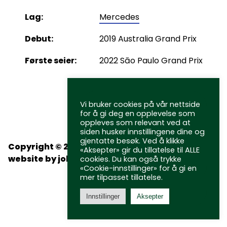
Lag:
Mercedes
Debut:
2019 Australia Grand Prix
Første seier:
2022 Sāo Paulo Grand Prix
Vi bruker cookies på vår nettside
for å gi deg en opplevelse som
oppleves som relevant ved at
siden husker innstillingene dine og
gjentatte besøk. Ved å klikke
Copyright © 2026 //
Personvernerklæring
«Aksepter» gir du tillatelse til ALLE
website by
john-h
cookies. Du kan også trykke
«Cookie-innstillinger» for å gi en
mer tilpasset tillatelse.
Innstillinger
Aksepter